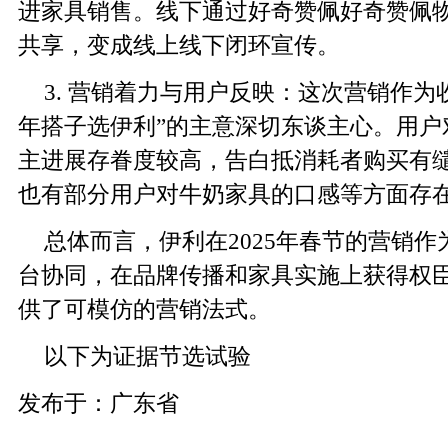
进家具销售。线下通过好奇赞佩好奇赞佩
共享，变成线上线下闭环宣传。
3. 营销着力与用户反映：这次营销作为
年搭子选伊利”的主意深切东谈主心。用户
主进展存眷度较高，告白抵消耗者购买有
也有部分用户对牛奶家具的口感等方面存
总体而言，伊利在2025年春节的营销
台协同，在品牌传播和家具实施上获得权
供了可模仿的营销法式。
以下为证据节选试验
发布于：广东省