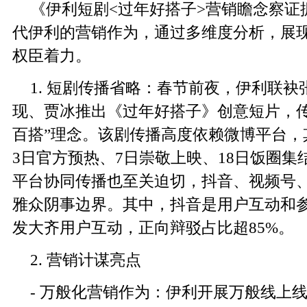
《伊利短剧<过年好搭子>营销瞻念察证据
代伊利的营销作为，通过多维度分析，展
权臣着力。
1. 短剧传播省略：春节前夜，伊利联
现、贾冰推出《过年好搭子》创意短片，传
百搭”理念。该剧传播高度依赖微博平台，其
3日官方预热、7日崇敬上映、18日饭圈
平台协同传播也至关迫切，抖音、视频号
雅众阴事边界。其中，抖音是用户互动和
发大齐用户互动，正向辩驳占比超85%。
2. 营销计谋亮点
- 万般化营销作为：伊利开展万般线上