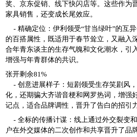
奖、京东促销、线下快闪店等。这些作为
家具销售，还变成长尾效应。
- 精确定位：伊利领受“甘当绿叶”的互
的百搭属性，既适用于春节耸立，又融入
合年青东谈主的生存气魄和文化潮水，引入“
增强与年青群体的共识。
张开剩余81%
- 创意进展样子：短剧领受生存笑剧风
化，还期骗大齐谐音梗和网罗热词，增强
记点，适合品牌调性，晋升了告白的招引
- 全标的传播计谋：线上通过外交裂变
户在外交媒体的二次创作和共享晋升了品