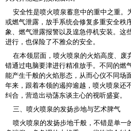
安全性是喷火喷泉蓄意中的重中之重。
或燃气泄露，放手系统会修复多重安全秩
象、燃气泄露报警以及遑急停机安装。这
进行，也保险了不雅众的安全。
在本领层面，喷火喷泉的火焰高度、废
错通过电脑要津进行精准放手。不同的燃
能产生千般的火焰形态，从而心仪不同场
年来，跟着本领的遏抑逾越，喷火喷泉还
纠合，营造出动荡东谈主心的视听盛宴。
三、喷火喷泉的发扬步地与艺术脾气
喷火喷泉的发扬步地千般，不错是单一