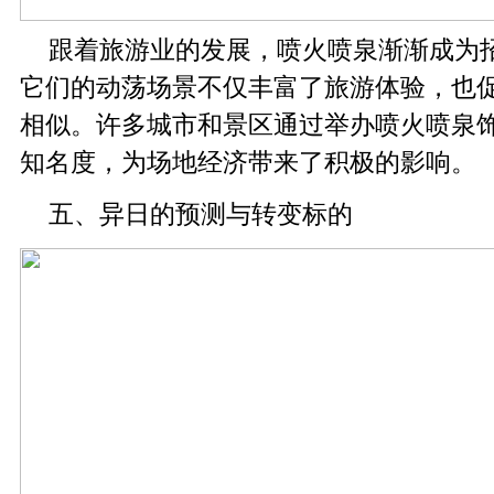
跟着旅游业的发展，喷火喷泉渐渐成为
它们的动荡场景不仅丰富了旅游体验，也
相似。许多城市和景区通过举办喷火喷泉
知名度，为场地经济带来了积极的影响。
五、异日的预测与转变标的