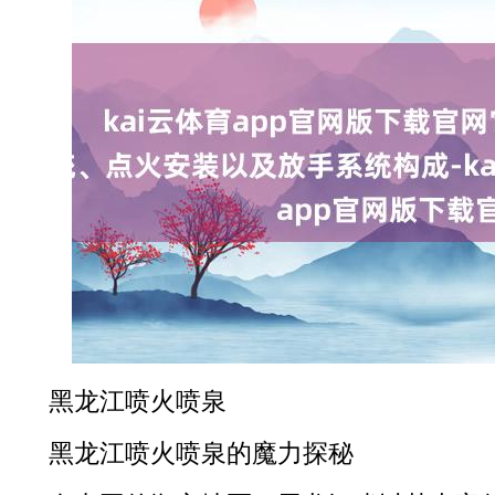
黑龙江喷火喷泉
黑龙江喷火喷泉的魔力探秘