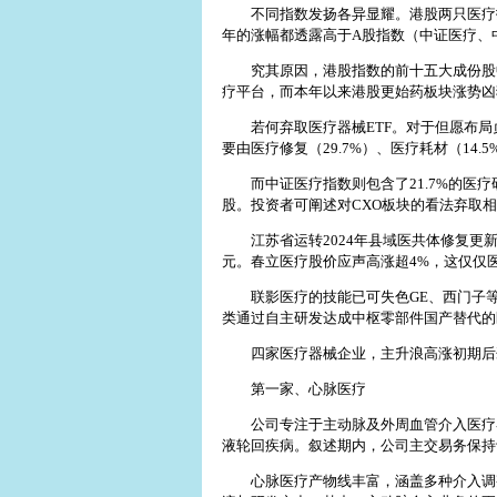
不同指数发扬各异显耀。港股两只医疗
年的涨幅都透露高于A股指数（中证医疗、
究其原因，港股指数的前十五大成份股
疗平台，而本年以来港股更始药板块涨势凶
若何弃取医疗器械ETF。对于但愿布
要由医疗修复（29.7%）、医疗耗材（14
而中证医疗指数则包含了21.7%的医疗
股。投资者可阐述对CXO板块的看法弃取相
江苏省运转2024年县域医共体修复更新
元。春立医疗股价应声高涨超4%，这仅仅
联影医疗的技能已可失色GE、西门子
类通过自主研发达成中枢零部件国产替代的
四家医疗器械企业，主升浪高涨初期后
第一家、心脉医疗
公司专注于主动脉及外周血管介入医疗
液轮回疾病。叙述期内，公司主交易务保持
心脉医疗产物线丰富，涵盖多种介入调