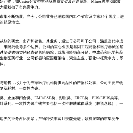
物，如Castor分支型主动脉覆膜支架及运送系统、Minos腹主动脉覆
大幅栽植了市集竞争力。
市集不断拓展。当今，公司业务已消除国内31个省市及专家34个国度，进
的起原地位。
试剂的研发、出产和销售。其业务，通过母公司和子公司，涵盖当代中成
测、细胞药物等多个边界。公司的重心业务是基因工程药物和医疗器械的销
过坚硬购销契约径直销售给病院，或录用经销商分销。中成药和化学药品
生物医药行业，公司积极响应国度策略，聚焦主业，强化中枢竞争力，尽
位。
与销售，尽力于为专家医疗机构提供高品性的产物和处事。公司主要产物
复及耗材、一次性内镜。
止血和闭合类、EMR/ESD类、彭胀类、ERCP类、EUS/EBUS类等。
针系列。一次性内镜产物主要包括一次性胆胰成像系统（胆说念镜）、一
边界的业务占比要紧，产物种类丰富且技能先进，领有显耀的市集竞争