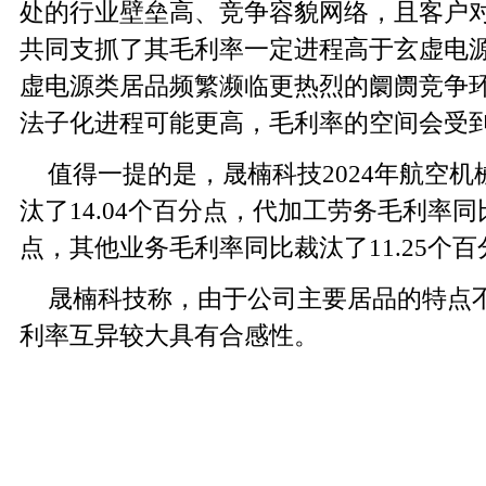
处的行业壁垒高、竞争容貌网络，且客户
共同支抓了其毛利率一定进程高于玄虚电
虚电源类居品频繁濒临更热烈的阛阓竞争
法子化进程可能更高，毛利率的空间会受
值得一提的是，晟楠科技2024年航空
汰了14.04个百分点，代加工劳务毛利率同比
点，其他业务毛利率同比裁汰了11.25个百
晟楠科技称，由于公司主要居品的特点
利率互异较大具有合感性。