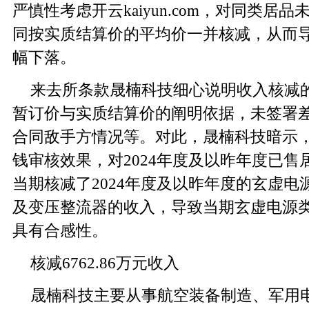
严慎性考虑开云kaiyun.com，对同类居
同按实质结算价的平均价一并核减，从而
幅下落。
来去所条款晟楠科技细心说明收入核减
暂订价与实质结算价的阐明依据，未签署
合同敌手方情况等。对此，晟楠科技暗示，
钱审核效果，对2024年度及以昨年度已
当期核减了2024年度及以昨年度的玄虚
及变压整流器的收入，导致当期玄虚电源
具有合感性。
核减6762.86万元收入
晟楠科技主要从事航空装备制造、军用