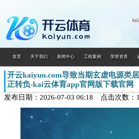
ka
首页
关于我们
新闻中心
工程案例
荣誉资质
开云kaiyun.com导致当期玄虚电源
正转负-kai云体育app官网版下载官网
发布日期：2026-07-03 06:18 点击次数：1