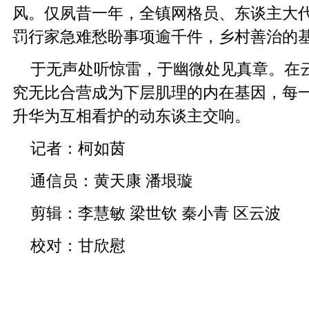
风。仅夙昔一年，全镇网格员、东谈主大
罚行家急难愁盼事项逾千件，乡村善治的
于无声处听惊雷，于幽微处见真章。在
究无比合营成为下层肌理的内在基因，每
升华为互相看护的动东谈主交响。
记者：柯如茵
通信员：黄天康 潘垠璇
剪辑：李慧敏 梁世钦 秦小青 区云波
校对：甘欣慰